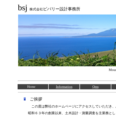
bsj
ビバリー設計事務所
株式会社
Mount
Home
Information
Qms
ご挨拶
この度は弊社のホームページにアクセスしていただき、あ
昭和６３年の創業以来、土木設計・測量調査を主業務とし「